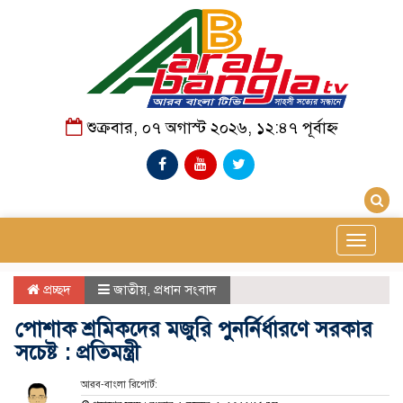
শুক্রবার, ০৭ অগাস্ট ২০২৬, ১২:৪৭ পূর্বাহ্ন
Toggle
navigat
প্রচ্ছদ
জাতীয়
,
প্রধান সংবাদ
পোশাক শ্রমিকদের মজুরি পুনর্নির্ধারণে সরকার
সচেষ্ট : প্রতিমন্ত্রী
আরব-বাংলা রিপোর্ট: