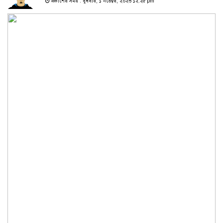
প্রকাশের সময় : বুধবার, ১ নভেম্বর, ২০২৩ ১২:২৫ pm