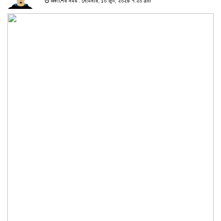
প্রকাশের সময় : সোমবার, ১০ জুন, ২০২৪ ৭:২০ am