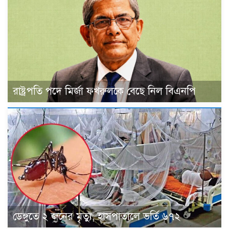
রাষ্ট্রপতি পদে মির্জা ফখরুলকে বেছে নিল বিএনপি
ডেঙ্গুতে ২ জনের মৃত্যু, হাসপাতালে ভর্তি ৬৭২