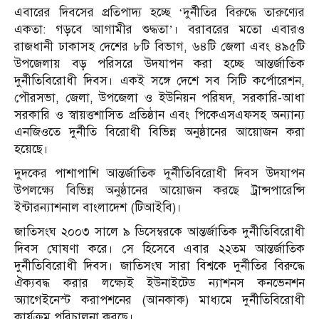
এবারের দিবসের প্রতিপাদ্য হচ্ছে ‘দুর্নীতির বিরুদ্ধে তারুণ্যের
একতা: গড়বে আগামীর শুদ্ধতা’। বরাবরের মতো এবারও
রাজধানী ঢাকাসহ দেশের ৮টি বিভাগ, ৬৪টি জেলা এবং ৪৯৫টি
উপজেলায় বড় পরিসরে উদযাপন করা হচ্ছে আন্তর্জাতিক
দুর্নীতিবিরোধী দিবস। একই সঙ্গে দেশে সব সিটি কর্পোরেশন,
পৌরসভা, জেলা, উপজেলা ও ইউনিয়ন পরিষদ, সরকারি-আধা
সরকারি ও স্বায়ত্তশাসিত প্রতিষ্ঠান এবং পিকেএসএফসহ অন্যান্য
এনজিওতে দুর্নীতি বিরোধী বিভিন্ন অনুষ্ঠানের আয়োজন করা
হয়েছে।
দুদকের পাশাপাশি আন্তর্জাতিক দুর্নীতিবিরোধী দিবস উদযাপন
উপলক্ষ্যে বিভিন্ন অনুষ্ঠানের আয়োজন করছে ট্রান্সপারেন্সি
ইন্টারন্যাশনাল বাংলাদেশ (টিআইবি)।
জাতিসংঘ ২০০৩ সালে ৯ ডিসেম্বরকে আন্তর্জাতিক দুর্নীতিবিরোধী
দিবস ঘোষণা করে। সে হিসেবে এবার ২২তম আন্তর্জাতিক
দুর্নীতিবিরোধী দিবস। জাতিসংঘ সারা বিশ্বকে দুর্নীতির বিরুদ্ধে
ঐক্যবদ্ধ করার লক্ষ্যেই ইউনাইটেড ন্যাশনস কনভেনশন
অ্যাগেইনেস্ট করাপশনের (আনকাক) মাধ্যমে দুর্নীতিবিরোধী
কার্যক্রম পরিচালনা করছে।