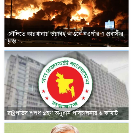
সৌদিতে কারখানায় ভয়াবহ আগুনে নওগাঁর ৭ প্রবাসীর
মৃত্যু
রাষ্ট্রপতির শপথ গ্রহণ অনুষ্ঠান পরিচালনায় ৬ কমিটি