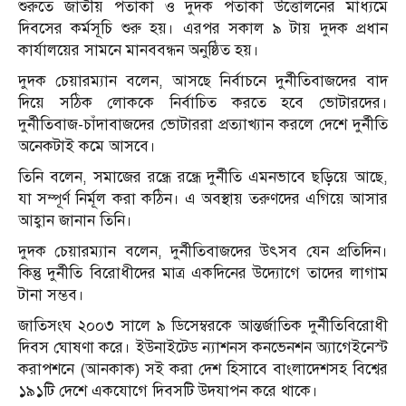
শুরুতে জাতীয় পতাকা ও দুদক পতাকা উত্তোলনের মাধ্যমে
দিবসের কর্মসূচি শুরু হয়। এরপর সকাল ৯ টায় দুদক প্রধান
কার্যালয়ের সামনে মানববন্ধন অনুষ্ঠিত হয়।
দুদক চেয়ারম্যান বলেন, আসছে নির্বাচনে দুর্নীতিবাজদের বাদ
দিয়ে সঠিক লোককে নির্বাচিত করতে হবে ভোটারদের।
দুর্নীতিবাজ-চাঁদাবাজদের ভোটাররা প্রত্যাখ্যান করলে দেশে দুর্নীতি
অনেকটাই কমে আসবে।
তিনি বলেন, সমাজের রন্ধ্রে রন্ধ্রে দুর্নীতি এমনভাবে ছড়িয়ে আছে,
যা সম্পূর্ণ নির্মূল করা কঠিন। এ অবস্থায় তরুণদের এগিয়ে আসার
আহ্বান জানান তিনি।
দুদক চেয়ারম্যান বলেন, দুর্নীতিবাজদের উৎসব যেন প্রতিদিন।
কিন্তু দুর্নীতি বিরোধীদের মাত্র একদিনের উদ্যোগে তাদের লাগাম
টানা সম্ভব।
জাতিসংঘ ২০০৩ সালে ৯ ডিসেম্বরকে আন্তর্জাতিক দুর্নীতিবিরোধী
দিবস ঘোষণা করে। ইউনাইটেড ন্যাশনস কনভেনশন অ্যাগেইনেস্ট
করাপশনে (আনকাক) সই করা দেশ হিসাবে বাংলাদেশসহ বিশ্বের
১৯১টি দেশে একযোগে দিবসটি উদযাপন করে থাকে।