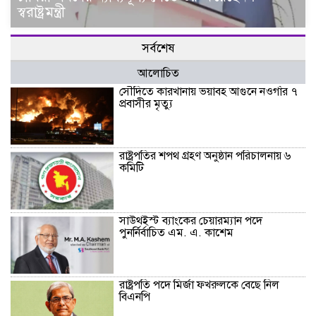
স্বরাষ্ট্রমন্ত্রী
সর্বশেষ
আলোচিত
সৌদিতে কারখানায় ভয়াবহ আগুনে নওগাঁর ৭
প্রবাসীর মৃত্যু
রাষ্ট্রপতির শপথ গ্রহণ অনুষ্ঠান পরিচালনায় ৬
কমিটি
সাউথইস্ট ব্যাংকের চেয়ারম্যান পদে
পুনর্নির্বাচিত এম. এ. কাশেম
রাষ্ট্রপতি পদে মির্জা ফখরুলকে বেছে নিল
বিএনপি