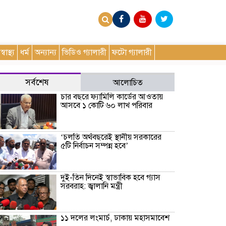
স্বাস্থ্য
ধর্ম
অন্যান্য
ভিডিও গ্যালারী
ফটো গ্যালারী
সর্বশেষ
আলোচিত
চার বছরে ফ্যামিলি কার্ডের আওতায়
আসবে ১ কোটি ৬০ লাখ পরিবার
‘চলতি অর্থবছরেই স্থানীয় সরকারের
৫টি নির্বাচন সম্পন্ন হবে’
দুই-তিন দিনেই স্বাভাবিক হবে গ্যাস
সরবরাহ: জ্বালানি মন্ত্রী
১১ দলের লংমার্চ, ঢাকায় মহাসমাবেশ