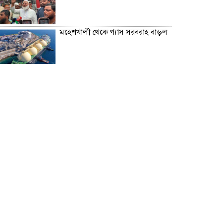
মহেশখালী থেকে গ্যাস সরবরাহ বাড়ল
স্বর্ণ খাতকে বৈধ-জবাবদিহিমূলক শিল্পে
রূপান্তরের উদ্যোগ
হামে ২৪ ঘণ্টায় আক্রান্ত ৮৬০, মৃত্যু ৬
শিকল ভেঙেছি গণতন্ত্র প্রতিষ্ঠায়:
তথ্যমন্ত্রী
২০ আগস্ট রাষ্ট্রপতি নির্বাচন