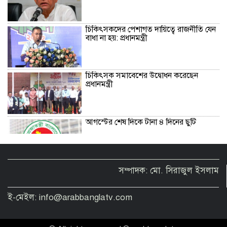
চিকিৎসকদের পেশাগত দায়িত্বে রাজনীতি যেন
বাধা না হয়: প্রধানমন্ত্রী
চিকিৎসক সমাবেশের উদ্বোধন করেছেন
প্রধানমন্ত্রী
আগস্টের শেষ দিকে টানা ৪ দিনের ছুটি
বাজার সিন্ডিকেট ও মজুতদারি করলে কঠোর
সম্পাদক: মো. সিরাজুল ইসলাম
ব্যবস্থা: আইনমন্ত্রী
ই-মেইল: info@arabbanglatv.com
ফিফা সভাপতির বিরুদ্ধে এবার ‘বিয়ে বহির্ভূত
প্রেমে’র অভিযোগ