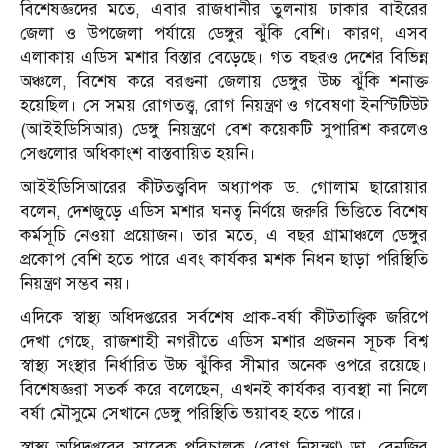
বিশেষজ্ঞদের মতে, এবার রাজধানীর তুলনায় ঢাকার বাইরের
জেলা ও উপজেলা পর্যায়ে ডেঙ্গুর ঝুঁকি বেশি। কারণ, এসব
এলাকায় এডিস মশার বিস্তার বেড়েছে। গত বছরও দেশের বিভিন্ন
অঞ্চলে, বিশেষ করে বরগুনা জেলায় ডেঙ্গুর উচ্চ ঝুঁকি শনাক্ত
হয়েছিল। সে সময় রোগতত্ত্ব, রোগ নিয়ন্ত্রণ ও গবেষণা ইনস্টিটিউট
(আইইডিসিআর) ডেঙ্গু নিয়ন্ত্রণে বেশ কয়েকটি সুপারিশ করলেও
সেগুলোর অধিকাংশ বাস্তবায়িত হয়নি।
আইইডিসিআরের কীটতত্ত্ববিদ অধ্যাপক ড. গোলাম ছারোয়ার
বলেন, দেশজুড়ে এডিস মশার ঘনত্ব নির্ণয়ে জরুরি ভিত্তিতে বিশেষ
কর্মসূচি নেওয়া প্রয়োজন। তার মতে, এ বছর গ্রামাঞ্চলে ডেঙ্গুর
প্রকোপ বেশি হতে পারে এবং কার্যকর মশক নিধন ছাড়া পরিস্থিতি
নিয়ন্ত্রণ সম্ভব নয়।
এদিকে স্বাস্থ্য অধিদপ্তরের সর্বশেষ প্রাক-বর্ষা কীটতাত্ত্বিক জরিপে
দেখা গেছে, রাজশাহী নগরীতে এডিস মশার প্রজনন সূচক বিশ্ব
স্বাস্থ্য সংস্থার নির্ধারিত উচ্চ ঝুঁকির সীমার অনেক ওপরে রয়েছে।
বিশেষজ্ঞরা সতর্ক করে বলেছেন, এখনই কার্যকর ব্যবস্থা না নিলে
বর্ষা মৌসুমে সেখানে ডেঙ্গু পরিস্থিতি ভয়াবহ হতে পারে।
স্বাস্থ্য অধিদপ্তরের সাবেক পরিচালক (রোগ নিয়ন্ত্রণ) ডা. বেনজির