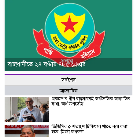
রাজধানীতে ২৪ ঘণ্টায় ৪৮৫ গ্রেপ্তার
সর্বশেষ
আলোচিত
প্রকল্পের ধীর বাস্তবায়নই অর্থনৈতিক অগ্রগতির
বাধা: অর্থ উপদেষ্টা
জিডিপির ৫ শতাংশ চিকিৎসা খাতে ব্যয় করা
হবে: মির্জা ফখরুল