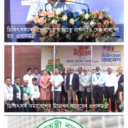
চিকিৎসকদের পেশাগত দায়িত্বে রাজনীতি যেন বাধা না
হয়: প্রধানমন্ত্রী
চিকিৎসক সমাবেশের উদ্বোধন করেছেন প্রধানমন্ত্রী