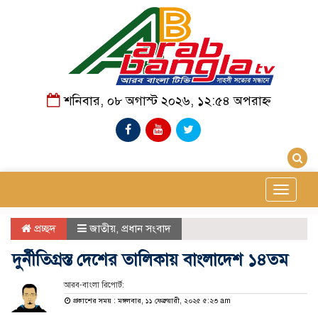
শনিবার, ০৮ অগাস্ট ২০২৬, ১২:৫৪ অপরাহ্ন
Toggle
navigat
প্রচ্ছদ
জাতীয়
,
প্রধান সংবাদ
দুর্নীতিগ্রস্ত দেশের তালিকায় বাংলাদেশ ১৪তম
আরব-বাংলা রিপোর্ট:
প্রকাশের সময় : মঙ্গলবার, ১১ ফেব্রুয়ারী, ২০২৫ ৫:২৩ am