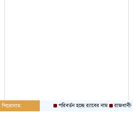
শিরোনাম:
পরিবর্তন হচ্ছে র‌্যাবের নাম
রাজধানীর বা