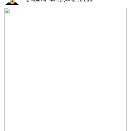
প্রকাশের সময় : মঙ্গলবার, ১১ ফেব্রুয়ারী, ২০২৫ ৯:২৯ am