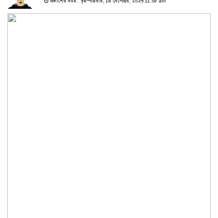
প্রকাশের সময় : বৃহস্পতিবার, ১৪ সেপ্টেম্বর, ২০২৩ ১১:০৫ am