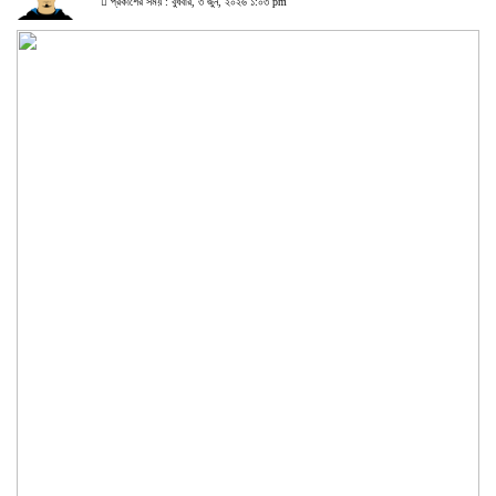
প্রকাশের সময় : বুধবার, ৩ জুন, ২০২৬ ১:০৩ pm