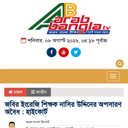
শনিবার, ০৮ অগাস্ট ২০২৬, ০৪:১৮ পূর্বাহ্ন
Toggle
navigat
প্রচ্ছদ
জাতীয়
জবির ইংরেজি শিক্ষক নাসির উদ্দিনের অপসারণ
অবৈধ : হাইকোর্ট
আরব-বাংলা রিপোর্ট: