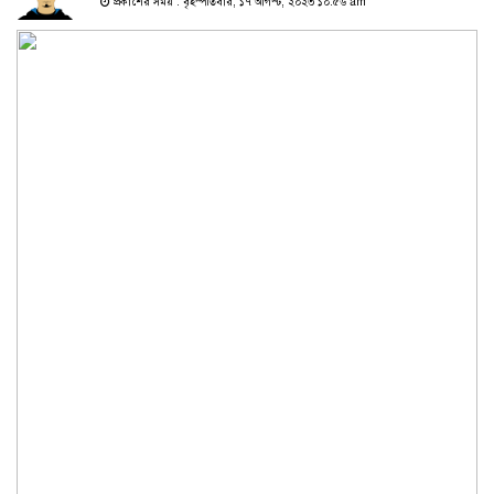
প্রকাশের সময় : বৃহস্পতিবার, ১৭ আগস্ট, ২০২৩ ১০:৫৬ am