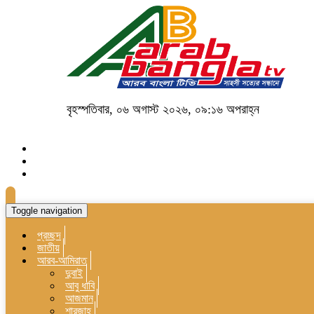
বৃহস্পতিবার, ০৬ অগাস্ট ২০২৬, ০৯:১৬ অপরাহ্ন
Toggle navigation
প্রচ্ছদ
জাতীয়
আরব-আমিরাত
দুবাই
আবু ধাবি
আজমান
শারজাহ্