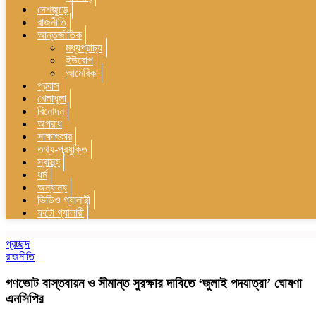
দেশজুড়ে
রাজনীতি
আন্তর্জাতিক
মধ্যপ্রাচ্য
ইউরোপ
আমেরিকা
প্রবাস
খেলাধুলা
বিনোদন
অপরাধ
সাক্ষাৎকার
তথ্য-প্রযুক্তি
স্বাস্থ্য
ধর্ম
অন্যান্য
ভিডিও গ্যালারী
ফটো গ্যালারী
প্রচ্ছদ
রাজনীতি
গণভোট বাস্তবায়ন ও সীমান্ত সুরক্ষার দাবিতে ‘জুলাই পদযাত্রা’ ঘোষণা
এনসিপির