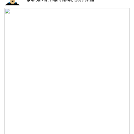
প্রকাশের সময় : বুধবার, ৬ সেপ্টেম্বর, ২০২৩ ৫:০৮ am