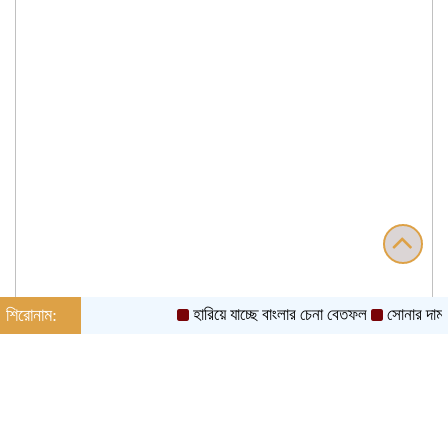
শিরোনাম:
হারিয়ে যাচ্ছে বাংলার চেনা বেতফল
সোনার দাম ভ‌রি‌তে