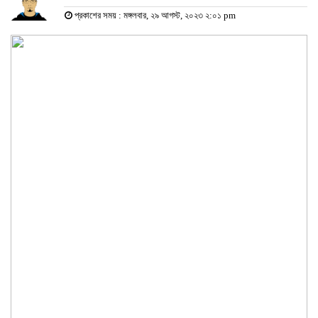
প্রকাশের সময় : মঙ্গলবার, ২৯ আগস্ট, ২০২৩ ২:০১ pm