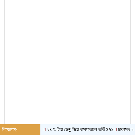
শিরোনাম:
২৪ ঘণ্টায় ডেঙ্গু নিয়ে হাসপাতালে ভর্তি ৪৭১
ঢাকাসহ ১০ অঞ্চ