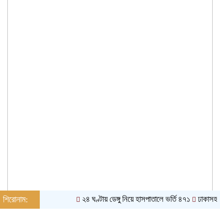
শিরোনাম:
২৪ ঘণ্টায় ডেঙ্গু নিয়ে হাসপাতালে ভর্তি ৪৭১
ঢাকাসহ ১০ অঞ্চ