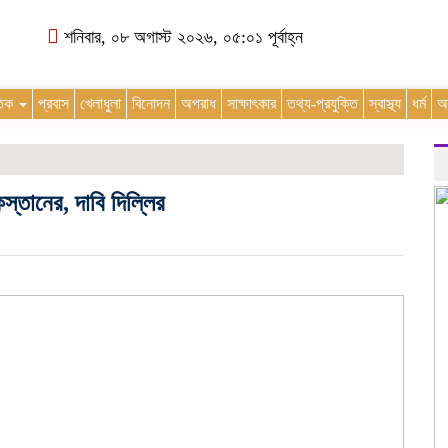
শনিবার, ০৮ অগাস্ট ২০২৬, ০৫:০১ পূর্বাহ্ন
তিক
প্রবাস
খেলাধুলা
বিনোদন
অপরাধ
সাক্ষাৎকার
তথ্য-প্রযুক্তি
স্বাস্থ্য
ধর্ম
অন
স্তানের, দাবি দিল্লির