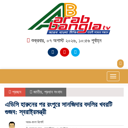
শুক্রবার, ০৭ অগাস্ট ২০২৬, ১০:৫৬ পূর্বাহ্ন
Toggle
navigati
প্রচ্ছদ
জাতীয়
,
প্রধান সংবাদ
এডিসি হারুনের পর রংপুরে সানজিদার বদলির খবরটি
গুজব: স্বরাষ্ট্রমন্ত্রী
আরব-বাংলা রিপোর্ট: