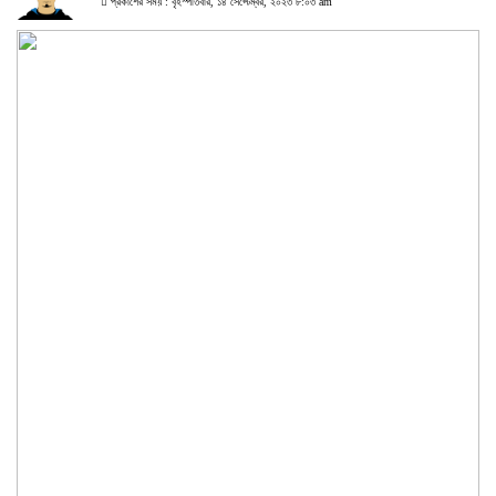
প্রকাশের সময় : বৃহস্পতিবার, ১৪ সেপ্টেম্বর, ২০২৩ ৮:০৩ am