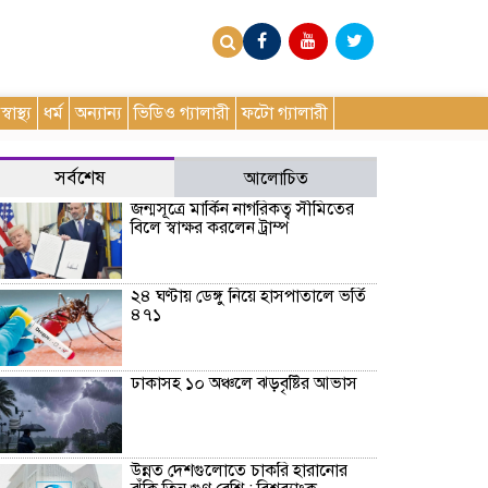
স্বাস্থ্য
ধর্ম
অন্যান্য
ভিডিও গ্যালারী
ফটো গ্যালারী
সর্বশেষ
আলোচিত
জন্মসূত্রে মার্কিন নাগরিকত্ব সীমিতের
বিলে স্বাক্ষর করলেন ট্রাম্প
২৪ ঘণ্টায় ডেঙ্গু নিয়ে হাসপাতালে ভর্তি
৪৭১
ঢাকাসহ ১০ অঞ্চলে ঝড়বৃষ্টির আভাস
উন্নত দেশগুলোতে চাকরি হারানোর