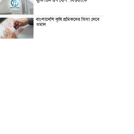
ঝুঁকি তিন গুণ বেশি : বিশ্বব্যাংক
বাংলাদেশি কৃষি শ্রমিকদের ভিসা দেবে
ওমান
চার বছরে ফ্যামিলি কার্ডের আওতায়
আসবে ১ কোটি ৬০ লাখ পরিবার
‘চলতি অর্থবছরেই স্থানীয় সরকারের
৫টি নির্বাচন সম্পন্ন হবে’
দুই-তিন দিনেই স্বাভাবিক হবে গ্যাস
সরবরাহ: জ্বালানি মন্ত্রী
১১ দলের লংমার্চ, ঢাকায় মহাসমাবেশ